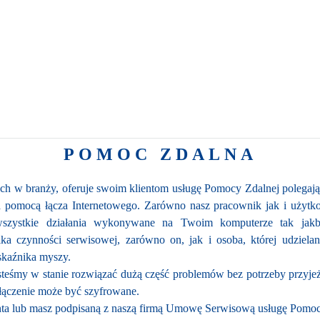
POMOC ZDALNA
nych w branży, oferuje swoim klientom usługę Pomocy Zdalnej polegaj
 pomocą łącza Internetowego. Zarówno nasz pracownik jak i użytko
wszystkie działania wykonywane na Twoim komputerze tak jakby
ka czynności serwisowej, zarówno on, jak i osoba, której udziela
skaźnika myszy.
steśmy w stanie rozwiązać dużą część problemów bez potrzeby przyje
ołączenie może być szyfrowane.
ienta lub masz podpisaną z naszą firmą Umowę Serwisową usługę Pomoc