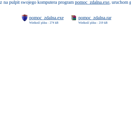
z na pulpit swojego komputera program
pomoc_zdalna.exe
,
uruchom go
pomoc_zdalna.exe
pomoc_zdalna.rar
Wielkość pliku : 274 kB
Wielkość pliku : 219 kB